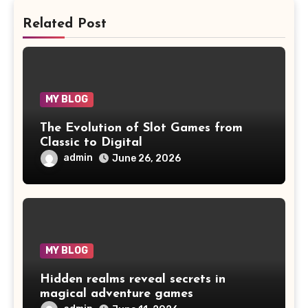
Related Post
MY BLOG
The Evolution of Slot Games from
Classic to Digital
admin
June 26, 2026
MY BLOG
Hidden realms reveal secrets in
magical adventure games