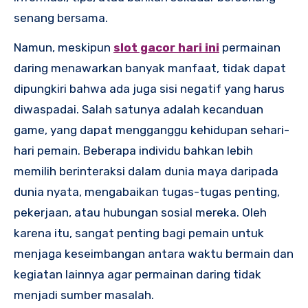
senang bersama.
Namun, meskipun
slot gacor hari ini
permainan
daring menawarkan banyak manfaat, tidak dapat
dipungkiri bahwa ada juga sisi negatif yang harus
diwaspadai. Salah satunya adalah kecanduan
game, yang dapat mengganggu kehidupan sehari-
hari pemain. Beberapa individu bahkan lebih
memilih berinteraksi dalam dunia maya daripada
dunia nyata, mengabaikan tugas-tugas penting,
pekerjaan, atau hubungan sosial mereka. Oleh
karena itu, sangat penting bagi pemain untuk
menjaga keseimbangan antara waktu bermain dan
kegiatan lainnya agar permainan daring tidak
menjadi sumber masalah.