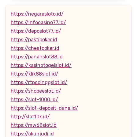
https://negarasloto.id/
https://infocasino77.id/
https://deposlot77.id/
https://pastipoker.id
https://cheatpoker.id
https://panahslot88.id
https://kasinotogelslot.id/
https://klik88slot.id/
https://rtpcoinqqslot.id/
https://shopeeslot.id/
https://slot-1000.id/
https://slot-deposit-dana.id/
http://slot10k.id/
https://mw68slot.id
https://akunjudi.id