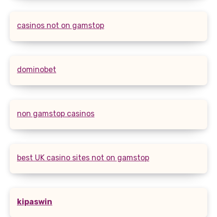
casinos not on gamstop
dominobet
non gamstop casinos
best UK casino sites not on gamstop
kipaswin