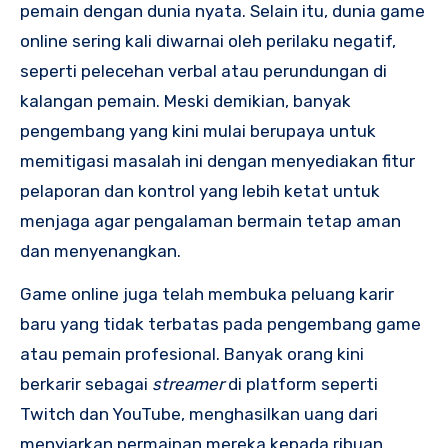
pemain dengan dunia nyata. Selain itu, dunia game
online sering kali diwarnai oleh perilaku negatif,
seperti pelecehan verbal atau perundungan di
kalangan pemain. Meski demikian, banyak
pengembang yang kini mulai berupaya untuk
memitigasi masalah ini dengan menyediakan fitur
pelaporan dan kontrol yang lebih ketat untuk
menjaga agar pengalaman bermain tetap aman
dan menyenangkan.
Game online juga telah membuka peluang karir
baru yang tidak terbatas pada pengembang game
atau pemain profesional. Banyak orang kini
berkarir sebagai
streamer
di platform seperti
Twitch dan YouTube, menghasilkan uang dari
menyiarkan permainan mereka kepada ribuan,