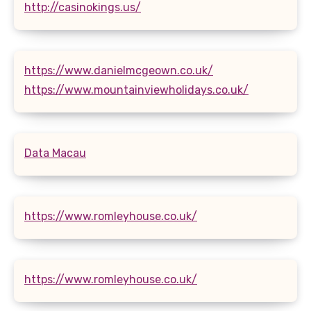
http://casinokings.us/
https://www.danielmcgeown.co.uk/
https://www.mountainviewholidays.co.uk/
Data Macau
https://www.romleyhouse.co.uk/
https://www.romleyhouse.co.uk/