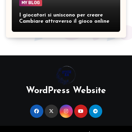
MY BLOG
I giocatori si uniscono per creare
Cambiare attraverso il gioco online
WordPress Website