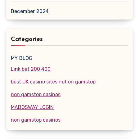
December 2024
Categories
MY BLOG
Link bet 200 400
best UK casino sites not on gamstop
non gamstop casinos
MABOSWAY LOGIN
non gamstop casinos