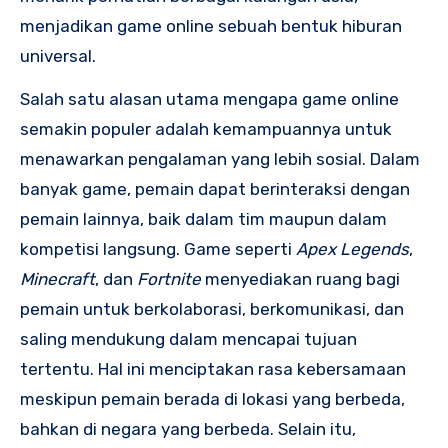
menjadikan game online sebuah bentuk hiburan
universal.
Salah satu alasan utama mengapa game online
semakin populer adalah kemampuannya untuk
menawarkan pengalaman yang lebih sosial. Dalam
banyak game, pemain dapat berinteraksi dengan
pemain lainnya, baik dalam tim maupun dalam
kompetisi langsung. Game seperti
Apex Legends
,
Minecraft
, dan
Fortnite
menyediakan ruang bagi
pemain untuk berkolaborasi, berkomunikasi, dan
saling mendukung dalam mencapai tujuan
tertentu. Hal ini menciptakan rasa kebersamaan
meskipun pemain berada di lokasi yang berbeda,
bahkan di negara yang berbeda. Selain itu,