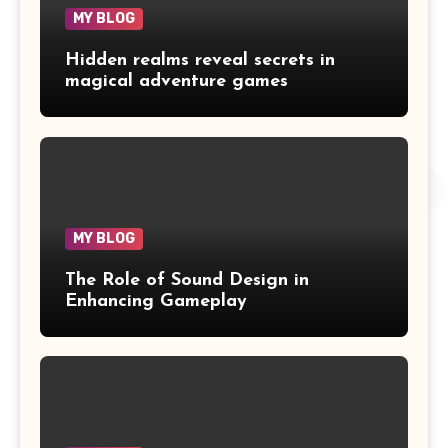
MY BLOG
Hidden realms reveal secrets in
magical adventure games
MY BLOG
The Role of Sound Design in
Enhancing Gameplay