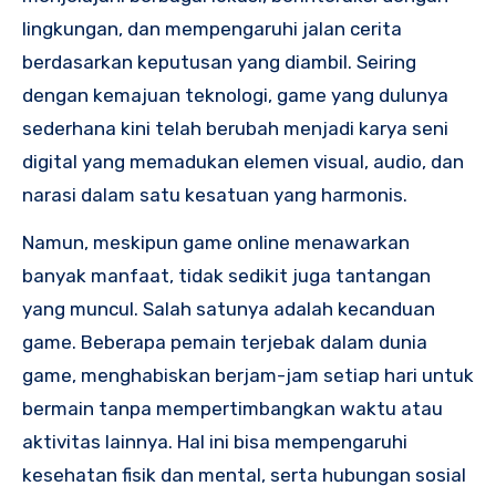
lingkungan, dan mempengaruhi jalan cerita
berdasarkan keputusan yang diambil. Seiring
dengan kemajuan teknologi, game yang dulunya
sederhana kini telah berubah menjadi karya seni
digital yang memadukan elemen visual, audio, dan
narasi dalam satu kesatuan yang harmonis.
Namun, meskipun game online menawarkan
banyak manfaat, tidak sedikit juga tantangan
yang muncul. Salah satunya adalah kecanduan
game. Beberapa pemain terjebak dalam dunia
game, menghabiskan berjam-jam setiap hari untuk
bermain tanpa mempertimbangkan waktu atau
aktivitas lainnya. Hal ini bisa mempengaruhi
kesehatan fisik dan mental, serta hubungan sosial