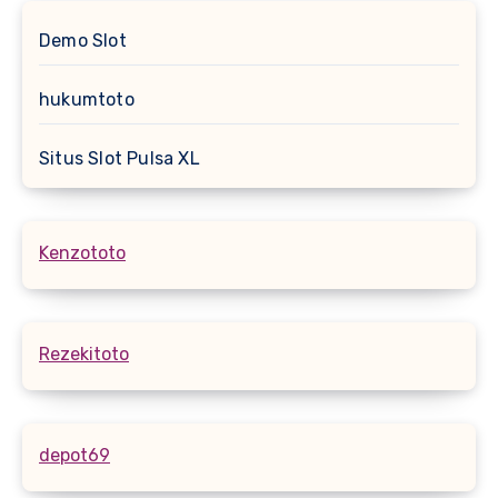
Demo Slot
hukumtoto
Situs Slot Pulsa XL
Kenzototo
Rezekitoto
depot69