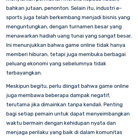
bahkan jutaan, penonton. Selain itu, industri e-
sports juga telah berkembang menjadi bisnis yang
menguntungkan, dengan turnamen besar yang
menawarkan hadiah uang tunai yang sangat besar.
Ini menunjukkan bahwa game online tidak hanya
memberi hiburan, tetapi juga membuka berbagai
peluang ekonomi yang sebelumnya tidak
terbayangkan.
Meskipun begitu, perlu diingat bahwa game online
juga membawa beberapa dampak negatif,
terutama jika dimainkan tanpa kendali. Penting
bagi setiap pemain untuk dapat menyeimbangkan
waktu bermain dengan kehidupan nyata dan
menjaga perilaku yang baik di dalam komunitas