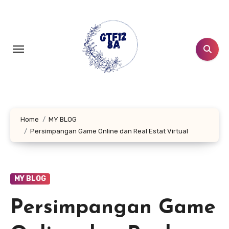
Skip
to
content
Home
MY BLOG
Persimpangan Game Online dan Real Estat Virtual
MY BLOG
Persimpangan Game