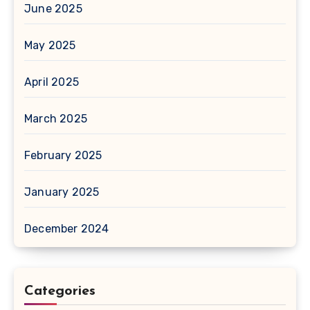
June 2025
May 2025
April 2025
March 2025
February 2025
January 2025
December 2024
Categories