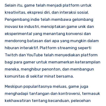
Selain itu, game telah menjadi platform untuk
kreativitas, ekspresi diri, dan interaksi sosial.
Pengembang indie telah membawa gelombang
inovasi ke industri, menciptakan game unik dan
eksperimental yang menantang konvensi dan
mendorong batasan dari apa yang mungkin dalam
hiburan interaktif. Platform streaming seperti
Twitch dan YouTube telah menyediakan platform
bagi para gamer untuk memamerkan keterampilan
mereka, menghibur penonton, dan membangun
komunitas di sekitar minat bersama.
Meskipun popularitasnya meluas, game juga
menghadapi tantangan dan kontroversi, termasuk
kekhawatiran tentang kecanduan, pelecehan