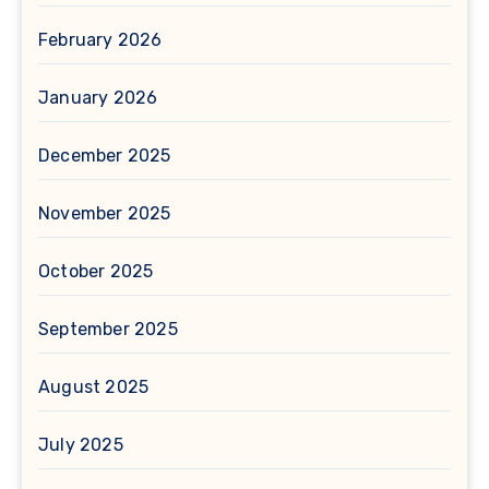
February 2026
January 2026
December 2025
November 2025
October 2025
September 2025
August 2025
July 2025