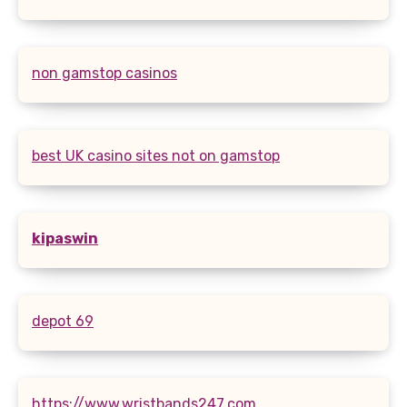
non gamstop casinos
best UK casino sites not on gamstop
kipaswin
depot 69
https://www.wristbands247.com