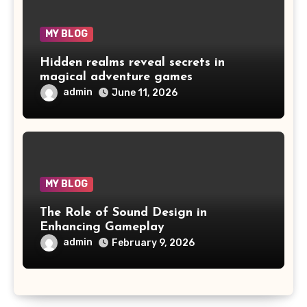
MY BLOG
Hidden realms reveal secrets in
magical adventure games
admin
June 11, 2026
MY BLOG
The Role of Sound Design in
Enhancing Gameplay
admin
February 9, 2026