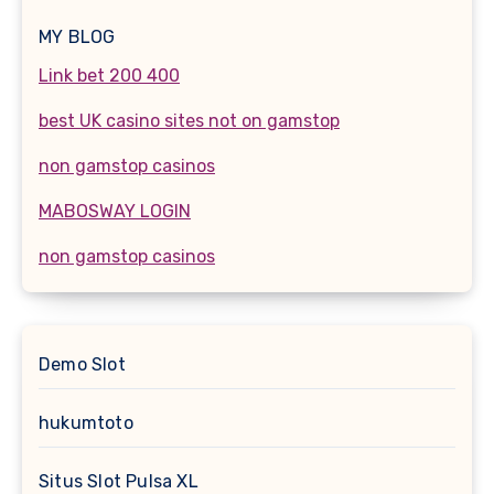
MY BLOG
Link bet 200 400
best UK casino sites not on gamstop
non gamstop casinos
MABOSWAY LOGIN
non gamstop casinos
Demo Slot
hukumtoto
Situs Slot Pulsa XL