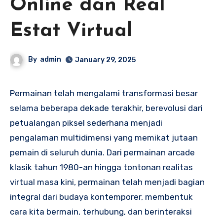
Online dan Real
Estat Virtual
By
admin
January 29, 2025
Permainan telah mengalami transformasi besar
selama beberapa dekade terakhir, berevolusi dari
petualangan piksel sederhana menjadi
pengalaman multidimensi yang memikat jutaan
pemain di seluruh dunia. Dari permainan arcade
klasik tahun 1980-an hingga tontonan realitas
virtual masa kini, permainan telah menjadi bagian
integral dari budaya kontemporer, membentuk
cara kita bermain, terhubung, dan berinteraksi