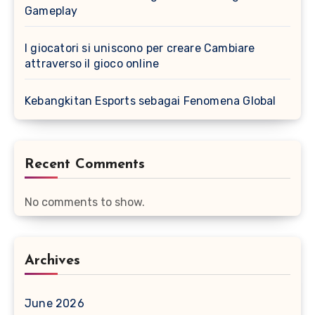
Gameplay
I giocatori si uniscono per creare Cambiare
attraverso il gioco online
Kebangkitan Esports sebagai Fenomena Global
Recent Comments
No comments to show.
Archives
June 2026