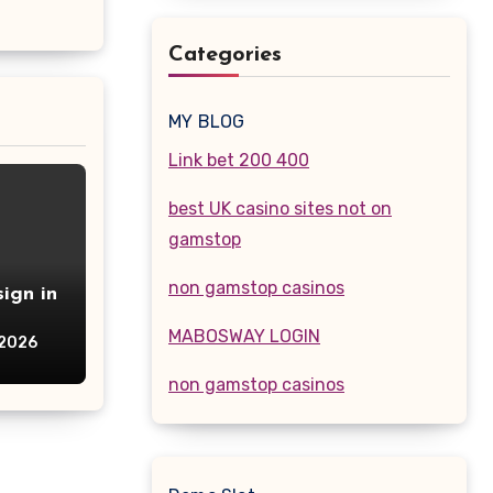
Categories
MY BLOG
Link bet 200 400
best UK casino sites not on
gamstop
non gamstop casinos
ign in
MABOSWAY LOGIN
 2026
non gamstop casinos