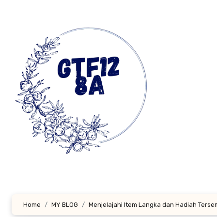
Skip
to
content
Home
MY BLOG
Menjelajahi Item Langka dan Hadiah Ters