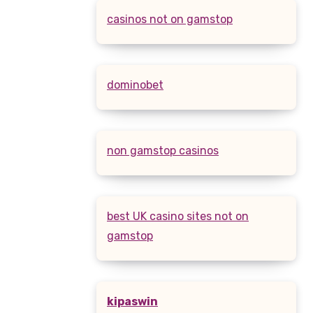
casinos not on gamstop
dominobet
non gamstop casinos
best UK casino sites not on
gamstop
kipaswin