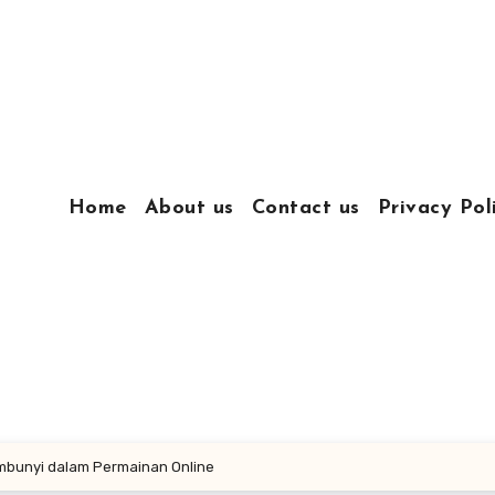
Home
About us
Contact us
Privacy Pol
embunyi dalam Permainan Online