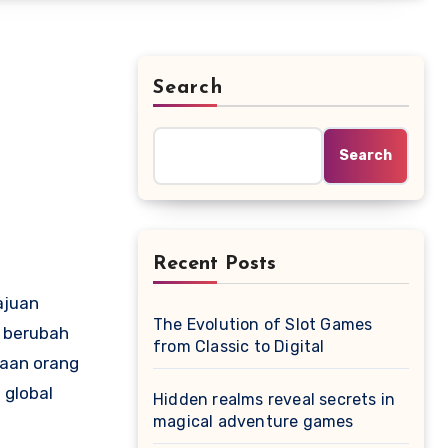
Search
Search
Recent Posts
The Evolution of Slot Games
h berubah
from Classic to Digital
taan orang
 global
Hidden realms reveal secrets in
magical adventure games