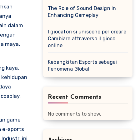
ahkan
The Role of Sound Design in
Enhancing Gameplay
hanya
ain dalam
I giocatori si uniscono per creare
dengan
Cambiare attraverso il gioco
ia maya,
online
Kebangkitan Esports sebagai
ng kaya.
Fenomena Global
e kehidupan
udaya
 cosplay,
Recent Comments
No comments to show.
kan game
n e-sports
ndustri ini
Archives