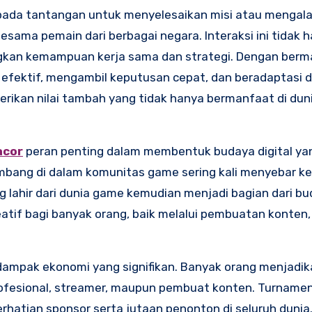
 pada tantangan untuk menyelesaikan misi atau mengal
sesama pemain dari berbagai negara. Interaksi ini tidak 
gkan kemampuan kerja sama dan strategi. Dengan berm
a efektif, mengambil keputusan cepat, dan beradaptasi 
erikan nilai tambah yang tidak hanya bermanfaat di dun
acor
peran penting dalam membentuk budaya digital ya
mbang di dalam komunitas game sering kali menyebar k
ng lahir dari dunia game kemudian menjadi bagian dari b
atif bagi banyak orang, baik melalui pembuatan konten,
ampak ekonomi yang signifikan. Banyak orang menjadi
rofesional, streamer, maupun pembuat konten. Turname
atian sponsor serta jutaan penonton di seluruh dunia. I