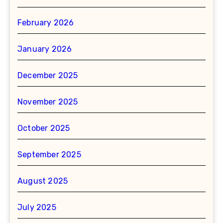
February 2026
January 2026
December 2025
November 2025
October 2025
September 2025
August 2025
July 2025