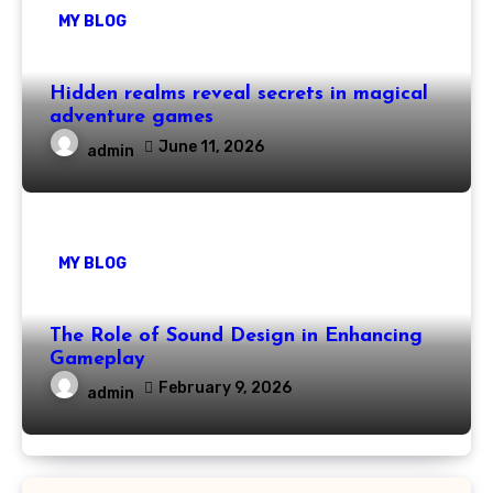
MY BLOG
Hidden realms reveal secrets in magical
adventure games
June 11, 2026
admin
MY BLOG
The Role of Sound Design in Enhancing
Gameplay
February 9, 2026
admin