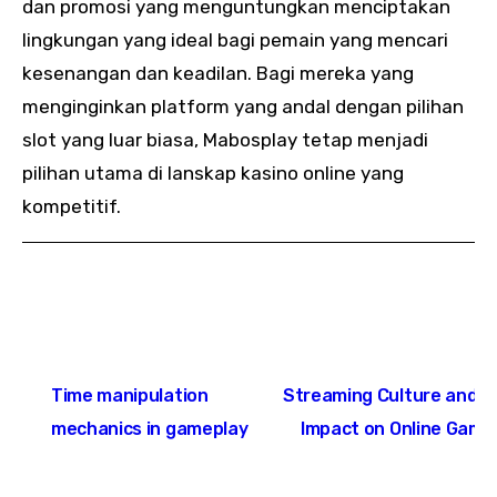
dan promosi yang menguntungkan menciptakan
lingkungan yang ideal bagi pemain yang mencari
kesenangan dan keadilan. Bagi mereka yang
menginginkan platform yang andal dengan pilihan
slot yang luar biasa, Mabosplay tetap menjadi
pilihan utama di lanskap kasino online yang
kompetitif.
Post
Time manipulation
Streaming Culture and It
navigation
mechanics in gameplay
Impact on Online Game