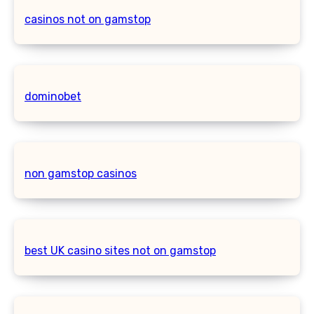
casinos not on gamstop
dominobet
non gamstop casinos
best UK casino sites not on gamstop