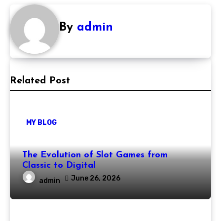
By
admin
Related Post
MY BLOG
The Evolution of Slot Games from
Classic to Digital
June 26, 2026
admin